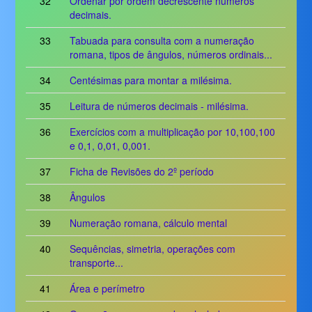
32
Ordenar por ordem decrescente números
decimais.
33
Tabuada para consulta com a numeração
romana, tipos de ângulos, números ordinais...
34
Centésimas para montar a milésima.
35
Leitura de números decimais - milésima.
36
Exercícios com a multiplicação por 10,100,100
e 0,1, 0,01, 0,001.
37
Ficha de Revisões do 2º período
38
Ângulos
39
Numeração romana, cálculo mental
40
Sequências, simetria, operações com
transporte...
41
Área e perímetro