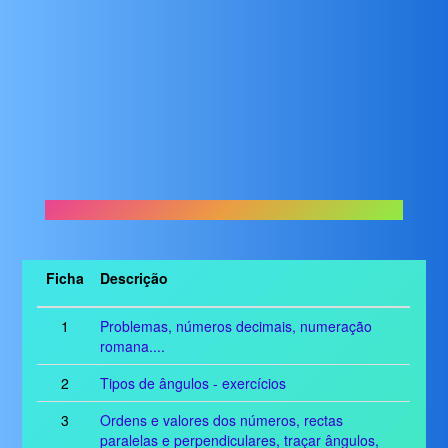
Ficha
Descrição
1
Problemas, números decimais, numeração
romana....
2
Tipos de ângulos - exercícios
3
Ordens e valores dos números, rectas
paralelas e perpendiculares, traçar ângulos,