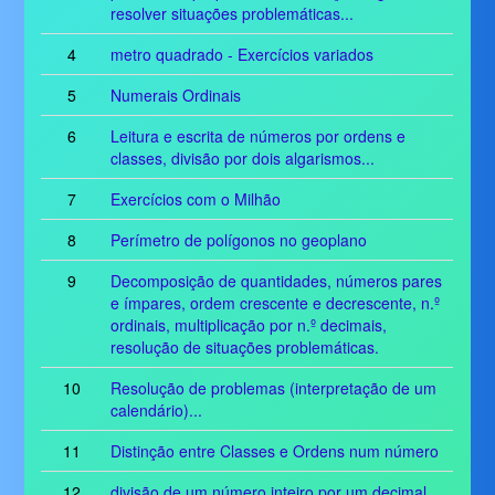
resolver situações problemáticas...
4
metro quadrado - Exercícios variados
5
Numerais Ordinais
6
Leitura e escrita de números por ordens e
classes, divisão por dois algarismos...
7
Exercícios com o Milhão
8
Perímetro de polígonos no geoplano
9
Decomposição de quantidades, números pares
e ímpares, ordem crescente e decrescente, n.º
ordinais, multiplicação por n.º decimais,
resolução de situações problemáticas.
10
Resolução de problemas (interpretação de um
calendário)...
11
Distinção entre Classes e Ordens num número
12
divisão de um número inteiro por um decimal