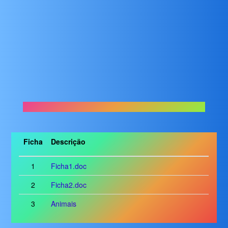
Ficha
Descrição
1
Ficha1.doc
2
Ficha2.doc
3
Animais