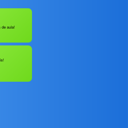
 de aula!
is!